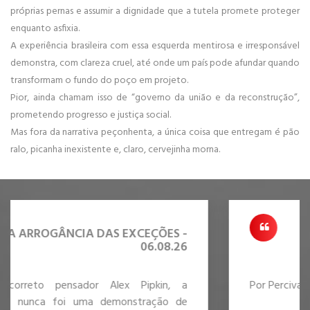
próprias pernas e assumir a dignidade que a tutela promete proteger
enquanto asfixia.
A experiência brasileira com essa esquerda mentirosa e irresponsável
demonstra, com clareza cruel, até onde um país pode afundar quando
transformam o fundo do poço em projeto.
Pior, ainda chamam isso de “governo da união e da reconstrução”,
prometendo progresso e justiça social.
Mas fora da narrativa peçonhenta, a única coisa que entregam é pão
ralo, picanha inexistente e, claro, cervejinha morna.
ÇÕES -
O JOGO E A REGRA DO 
6.08.26
04
kin, a
Por Percival Puggina
ação de