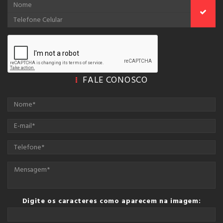
imaginar
Constituição diz, mas não diz, para que a l
“arte da
tarde, quando houver acordo, venha a dizer.
e foi a
a, com a
insistem
FALE CONOSCO
em por
e. Elas
reditam
 algum.
 péssimo
Digite os caracteres como aparecem na imagem: